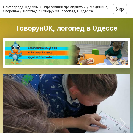
Сайт города Одессы
Справочник предприятий
Медицина,
Укр
здоровье
Логопед
ГоворунОК, логопед в Одессе
ГоворунОК, логопед в Одессе