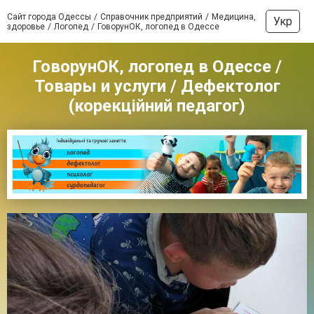
Сайт города Одессы
Справочник предприятий
Медицина,
Укр
здоровье
Логопед
ГоворунОК, логопед в Одессе
ГоворунОК, логопед в Одессе /
Товары и услуги / Дефектолог
(корекційний педагог)