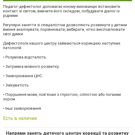
Педагог-дефектолог допомагає юному вихованцю встановити
контакт зі світом, вивчити його складові, побудувати діалог із
рідними.
Регулярні заняття зі спеціалістом дозволяють розвинути у дитини
вміння аналізувати, порівнювати, вибирати, чітко висловлювати
свої думки.
Дефектологи нашого центру займаються корекцією наступних
патологій:
• Розумова відсталість.
• Затримка мовного розвитку.
• Захворювання ЦНС.
• Заїкуватість.
• Порушення мови, пов'язані з глухотою, сліпотою або поганим
зором.
• Інші захворювання.
Есть в наличии
Напрями занять дитячого центру корекції та розвитку